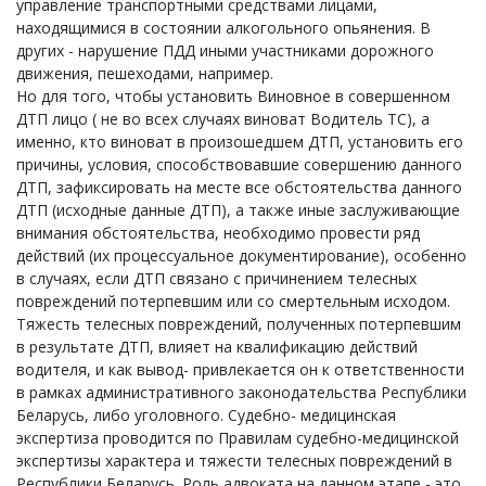
управление транспортными средствами лицами,
находящимися в состоянии алкогольного опьянения. В
других - нарушение ПДД иными участниками дорожного
движения, пешеходами, например.
Но для того, чтобы установить Виновное в совершенном
ДТП лицо ( не во всех случаях виноват Водитель ТС), а
именно, кто виноват в произошедшем ДТП, установить его
причины, условия, способствовавшие совершению данного
ДТП, зафиксировать на месте все обстоятельства данного
ДТП (исходные данные ДТП), а также иные заслуживающие
внимания обстоятельства, необходимо провести ряд
действий (их процессуальное документирование), особенно
в случаях, если ДТП связано с причинением телесных
повреждений потерпевшим или со смертельным исходом.
Тяжесть телесных повреждений, полученных потерпевшим
в результате ДТП, влияет на квалификацию действий
водителя, и как вывод- привлекается он к ответственности
в рамках административного законодательства Республики
Беларусь, либо уголовного. Судебно- медицинская
экспертиза проводится по Правилам судебно-медицинской
экспертизы характера и тяжести телесных повреждений в
Республики Беларусь. Роль адвоката на данном этапе - это