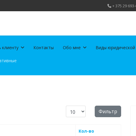
+ 375 29 693-
 клиенту
Контакты
Обо мне
Виды юридической
ативные
Кол-во строк:
Фильтр
Кол-во