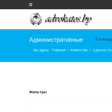
Административные
В помощь
Вы здесь:
Главная
Клиентам
Администр
Фильтры