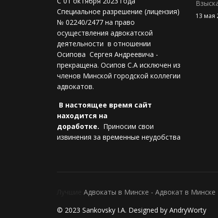
С 01 октября 2023 года
Взыск
Специальное разрешение (лицензия)
13 мая 
№ 02240/2477 на право
осуществления адвокатской
деятельности в отношении
Осипова Сергея Андреевича -
прекращена. Осипов С.А исключен из
членов Минской городской коллегии
адвокатов.
В настоящее время сайт
находится на
доработке.
Приносим свои
извинения за временные неудобства
Лучшие
Адвокаты в Минске -
Адвокат в Минске 
© 2023 Sankovsky I.A. Designed by AndryWorty