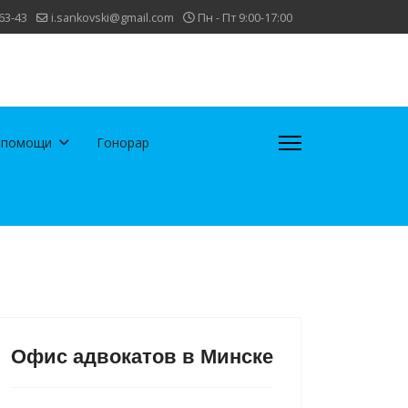
63-43
i.sankovski@gmail.com
Пн - Пт 9:00-17:00
 помощи
Гонорар
Клиентам
Офис адвокатов в Минске